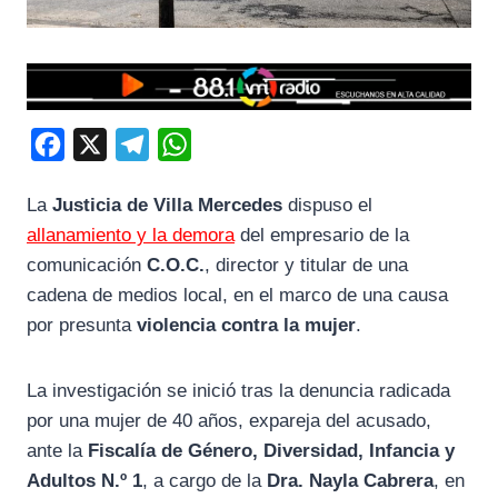
F
X
T
W
a
e
h
La
Justicia de Villa Mercedes
dispuso el
c
l
a
allanamiento y la demora
del empresario de la
e
e
t
comunicación
C.O.C.
, director y titular de una
b
g
s
cadena de medios local, en el marco de una causa
o
r
A
por presunta
violencia contra la mujer
.
o
a
p
k
m
p
La investigación se inició tras la denuncia radicada
por una mujer de 40 años, expareja del acusado,
ante la
Fiscalía de Género, Diversidad, Infancia y
Adultos N.º 1
, a cargo de la
Dra. Nayla Cabrera
, en