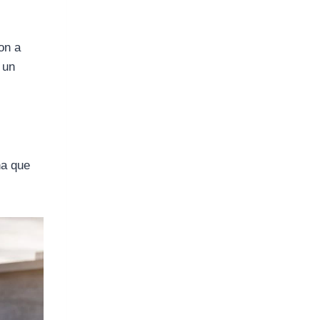
on a
 un
na que