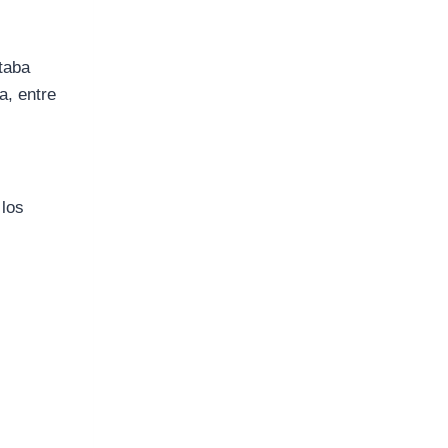
ntaba
a, entre
r
 los