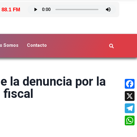
 88.1 FM
s Somos
Contacto
e la denuncia por la
 fiscal
Face
X
Tele
What