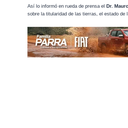
o
r
A
Así lo informó en rueda de prensa el
Dr. Mauro
o
a
p
sobre la titularidad de las tierras, el estado de
k
m
p