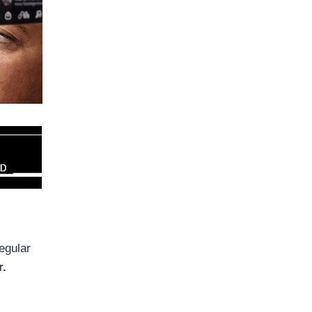
egular
r.