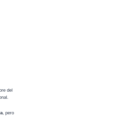
re del
onal.
da
, pero