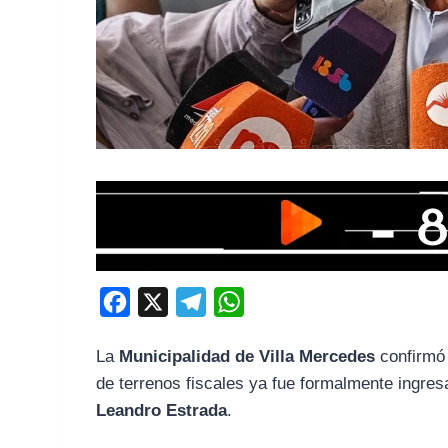
F
X
T
W
a
e
h
La
Municipalidad de Villa Mercedes
confirmó 
c
l
a
de terrenos fiscales ya fue formalmente ingre
e
e
t
Leandro Estrada
.
b
g
s