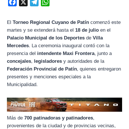
F
X
T
W
a
e
h
c
l
a
El
Torneo Regional Cuyano de Patín
comenzó este
e
e
t
martes y se extenderá hasta el
18 de julio
en el
b
g
s
Palacio Municipal de los Deportes
de
Villa
o
r
A
Mercedes
. La ceremonia inaugural contó con la
presencia del
intendente Maxi Frontera
, junto a
o
a
p
concejales
,
legisladores
y autoridades de la
k
m
p
Federación Provincial de Patín
, quienes entregaron
presentes y menciones especiales a la
Municipalidad.
Más de
700 patinadoras y patinadores
,
provenientes de la ciudad y de provincias vecinas,