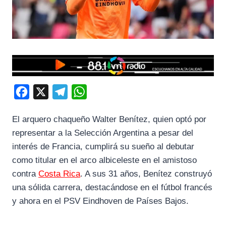
F
X
T
W
a
e
h
El arquero chaqueño Walter Benítez, quien optó por
c
l
a
representar a la Selección Argentina a pesar del
e
e
t
interés de Francia, cumplirá su sueño al debutar
b
g
s
como titular en el arco albiceleste en el amistoso
o
r
A
contra
Costa Rica
. A sus 31 años, Benítez construyó
o
a
p
una sólida carrera, destacándose en el fútbol francés
k
m
p
y ahora en el PSV Eindhoven de Países Bajos.