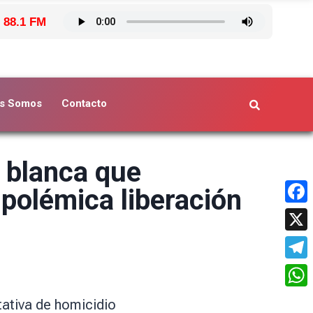
 88.1 FM
s Somos
Contacto
a blanca que
 polémica liberación
Face
X
Tele
What
tativa de homicidio