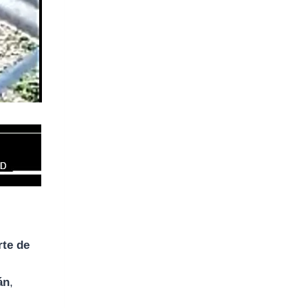
rte de
l
án
,