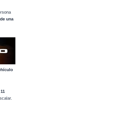
ersona
 de una
ehículo
 11
scalar.