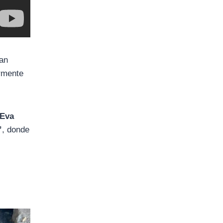
an
ormente
 Eva
”
, donde