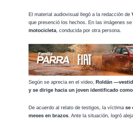
o
r
A
o
a
p
El material audiovisual llegó a la redacción de
k
m
p
que presenció los hechos. En las imágenes s
motocicleta
, conducida por otra persona.
Según se aprecia en el video,
Roldán —vestid
y se dirige hacia un joven identificado com
De acuerdo al relato de testigos, la víctima
se 
meses en brazos
. Ante la situación, logró al