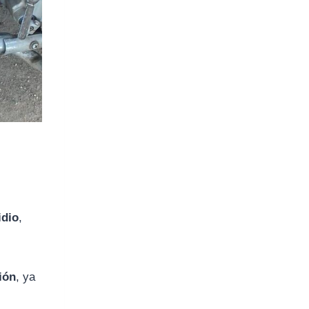
idio
,
ión
, ya