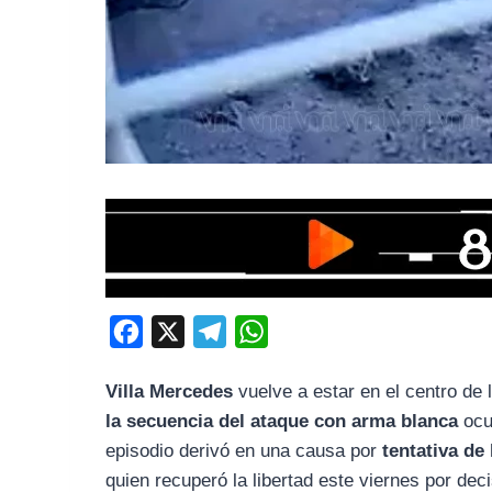
F
X
T
W
a
e
h
Villa Mercedes
vuelve a estar en el centro de l
c
l
a
la secuencia del ataque con arma blanca
ocur
e
e
t
episodio derivó en una causa por
tentativa de
b
g
s
quien recuperó la libertad este viernes por decis