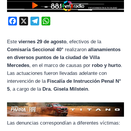
F
X
T
W
a
e
h
c
l
a
Este
viernes 29 de agosto
, efectivos de la
e
e
t
Comisaría Seccional 40°
realizaron
allanamientos
b
g
s
en diversos puntos de la ciudad de Villa
o
r
A
Mercedes
, en el marco de causas por
robo y hurto
.
Las actuaciones fueron llevadas adelante con
o
a
p
intervención de la
Fiscalía de Instrucción Penal N°
k
m
p
5
, a cargo de la
Dra. Gisela Milstein
.
Las denuncias correspondían a diferentes víctimas: