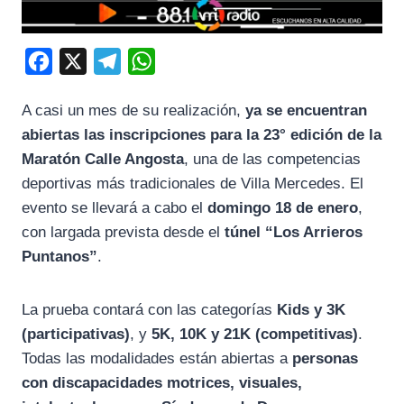
F
X
T
W
a
e
h
A casi un mes de su realización,
ya se encuentran
c
l
a
abiertas las inscripciones para la 23° edición de la
e
e
t
Maratón Calle Angosta
, una de las competencias
b
g
s
deportivas más tradicionales de Villa Mercedes. El
o
r
A
evento se llevará a cabo el
domingo 18 de enero
,
o
a
p
con largada prevista desde el
túnel “Los Arrieros
k
m
p
Puntanos”
.
La prueba contará con las categorías
Kids y 3K
(participativas)
, y
5K, 10K y 21K (competitivas)
.
Todas las modalidades están abiertas a
personas
con discapacidades motrices, visuales,