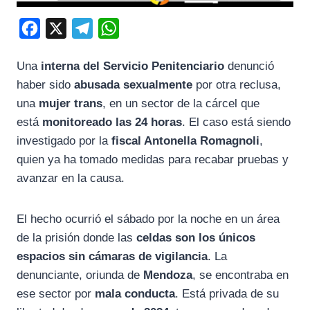
F
X
T
W
a
e
h
Una
interna del Servicio Penitenciario
denunció
c
l
a
haber sido
abusada sexualmente
por otra reclusa,
e
e
t
una
mujer trans
, en un sector de la cárcel que
b
g
s
está
monitoreado las 24 horas
. El caso está siendo
o
r
A
investigado por la
fiscal Antonella Romagnoli
,
o
a
p
quien ya ha tomado medidas para recabar pruebas y
k
m
p
avanzar en la causa.
El hecho ocurrió el sábado por la noche en un área
de la prisión donde las
celdas son los únicos
espacios sin cámaras de vigilancia
. La
denunciante, oriunda de
Mendoza
, se encontraba en
ese sector por
mala conducta
. Está privada de su