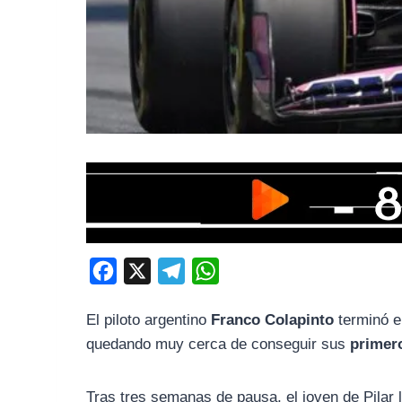
F
X
T
W
a
e
h
El piloto argentino
Franco Colapinto
terminó e
c
l
a
quedando muy cerca de conseguir sus
primero
e
e
t
b
g
s
Tras tres semanas de pausa, el joven de Pilar