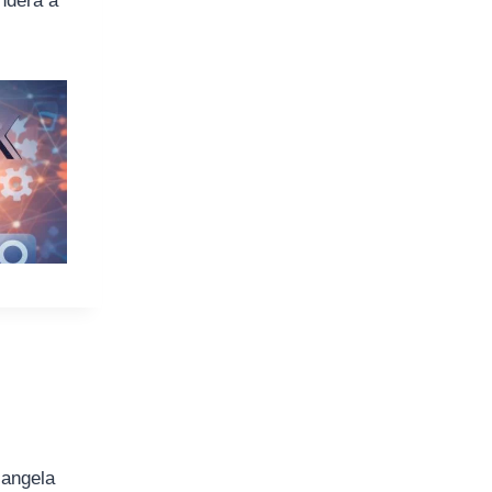
andera a
iangela