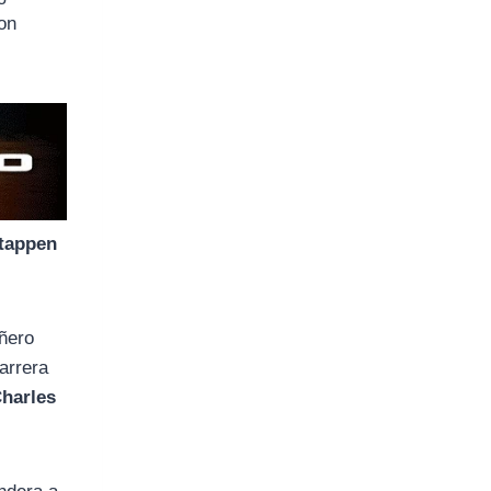
ron
tappen
ñero
arrera
harles