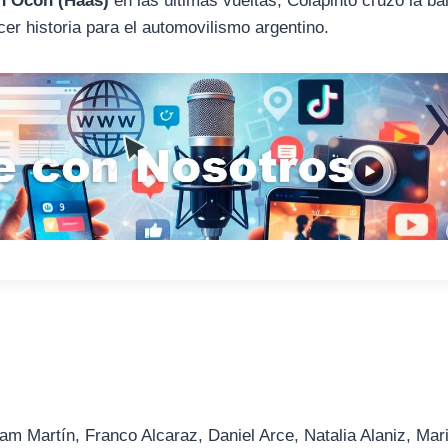
n Ocon (Haas)
en las últimas vueltas, Colapinto cruzó la b
cer historia para el automovilismo argentino.
am Martín, Franco Alcaraz, Daniel Arce, Natalia Alaniz, Mar