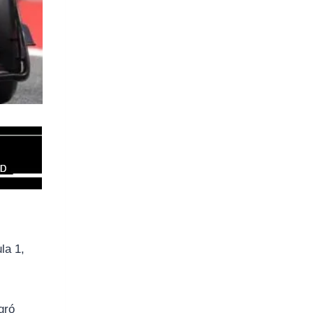
la 1,
gró