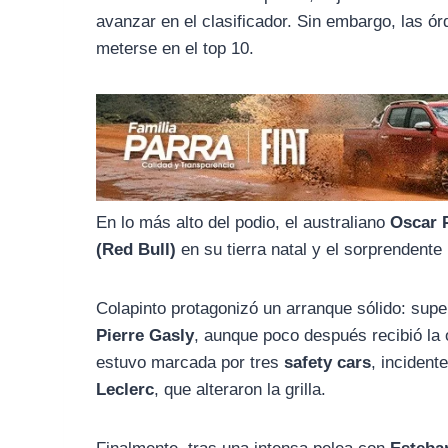
o
r
A
avanzar en el clasificador. Sin embargo, las ór
o
a
p
meterse en el top 10.
k
m
p
En lo más alto del podio, el australiano
Oscar P
(Red Bull)
en su tierra natal y el sorprendente
Colapinto protagonizó un arranque sólido: sup
Pierre Gasly
, aunque poco después recibió la 
estuvo marcada por tres
safety cars
, inciden
Leclerc
, que alteraron la grilla.