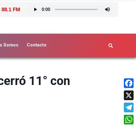
 88.1 FM
s Somos
Contacto
cerró 11° con
Face
X
Tele
What