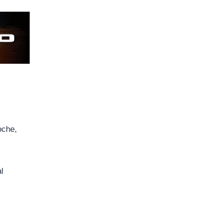
oche,
l