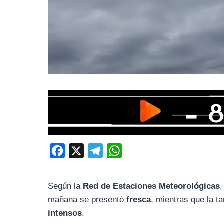
F
X
T
W
a
e
h
c
l
a
Según la
Red de Estaciones Meteorológicas
e
e
t
mañana se presentó
fresca
, mientras que la t
b
g
s
intensos
.