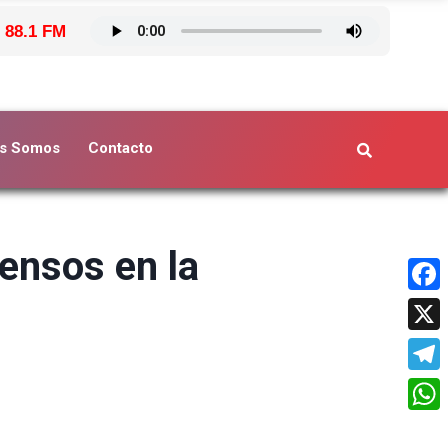
 88.1 FM
s Somos
Contacto
tensos en la
Face
X
Tele
What