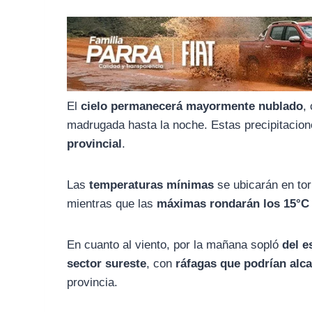
o
r
A
o
a
p
k
m
p
El
cielo permanecerá mayormente nublado
,
madrugada hasta la noche. Estas precipitacio
provincial
.
Las
temperaturas mínimas
se ubicarán en to
mientras que las
máximas rondarán los 15°C
En cuanto al viento, por la mañana sopló
del e
sector sureste
, con
ráfagas que podrían alc
provincia.