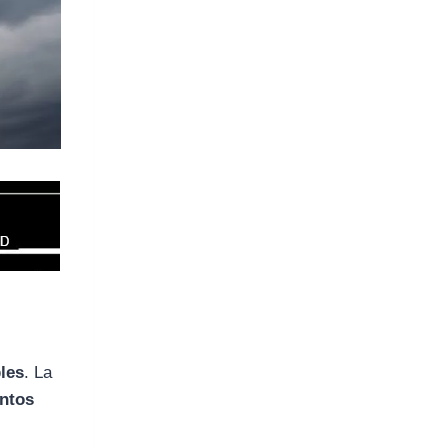
bles
. La
entos