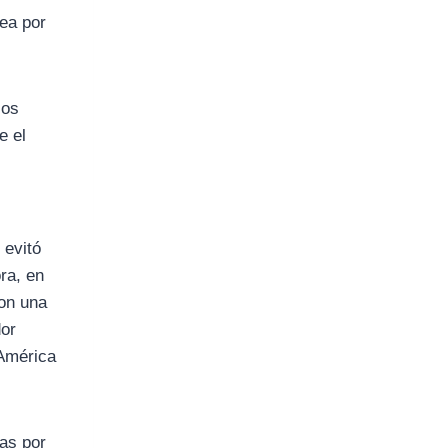
ea por
los
e el
 evitó
ra, en
con una
dor
 América
as por