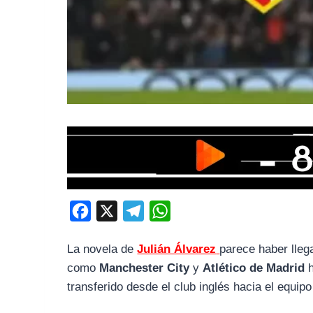
F
X
T
W
a
e
h
La novela de
Julián Álvarez
parece haber llega
c
l
a
como
Manchester City
y
Atlético de Madrid
h
e
e
t
transferido desde el club inglés hacia el equip
b
g
s