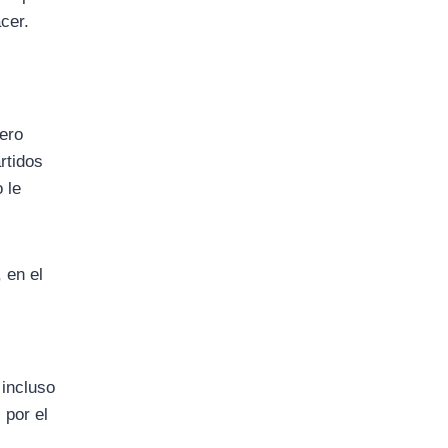
cer.
iero
rtidos
 le
 en el
 incluso
 por el