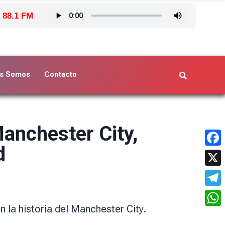
 88.1 FM
s Somos
Contacto
Manchester City,
d
Face
X
Tele
n la historia del Manchester City.
What