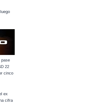
 luego
l pase
USD 22
or cinco
el ex
na cifra