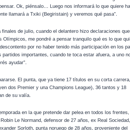
 pensar. Ok, piénsalo… Luego nos informará lo que quiere ha
te llamará a Txiki (Begiristain) y veremos qué pasa”.
finales de julio, cuando el delantero hizo declaraciones que
 Olímpicos, me pondré a pensar tranquilo qué es lo que qu
descontento por no haber tenido más participación en los pa
partidos importantes, cuando te toca estar afuera, a uno no
erés ayudar”.
arse. El punta, que ya tiene 17 títulos en su corta carrera,
uyen dos Premier y una Champions League), 36 tantos y 18
n de su valía.
emporada en la que pretende dar pelea en todos los frentes,
Robin Le Normand, defensor de 27 años, ex Real Sociedad,
exander Sorloth, punta noruego de 28 años, proveniente del