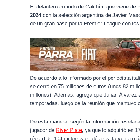
o
r
A
El delantero oriundo de Calchín, que viene de 
o
a
p
2024
con la selección argentina de Javier Mas
k
m
p
de un gran paso por la Premier League con lo
De acuerdo a lo informado por el periodista it
se cerró en 75 millones de euros (unos 82 mill
millones). Además, agrega que Julián Álvarez a
temporadas, luego de la reunión que mantuvo 
De esta manera, según la información revelada
jugador de
River Plate
, ya que lo adquirió en 1
récord de 104 millones de dólares, la venta más