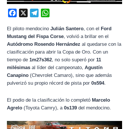
F
X
T
W
a
e
h
El piloto mendocino
Julián Santero
, con el
Ford
c
l
a
Mustang del Fispa Corse
, volvió a brillar en el
e
e
t
Autódromo Rosendo Hernández
al quedarse con la
b
g
s
clasificación para abrir la Copa de Oro. Con un
o
r
A
tiempo de
1m27s362
, no solo superó por
11
o
a
p
milésimas
al líder del campeonato,
Agustín
k
m
p
Canapino
(Chevrolet Camaro), sino que además
pulverizó su propio récord de pista por
0s594
.
El podio de la clasificación lo completó
Marcelo
Agrelo
(Toyota Camry), a
0s139
del mendocino.