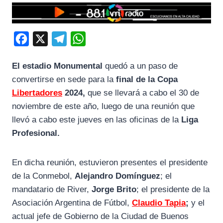
F
X
T
W
a
e
h
El
estadio Monumental
quedó a un paso de
c
l
a
convertirse en sede para la
final de la Copa
e
e
t
Libertadores
2024,
que se llevará a cabo el 30 de
b
g
s
noviembre de este año, luego de una reunión que
o
r
A
llevó a cabo este jueves en las oficinas de la
Liga
o
a
p
Profesional.
k
m
p
En dicha reunión, estuvieron presentes el presidente
de la Conmebol,
Alejandro Domínguez
; el
mandatario de River,
Jorge Brito
; el presidente de la
Asociación Argentina de Fútbol,
Claudio Tapia
;
y el
actual jefe de Gobierno de la Ciudad de Buenos