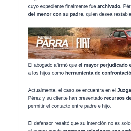
o
r
A
cuyo expediente finalmente fue
archivado
. Pé
o
a
p
del menor con su padre
, quien desea restable
k
m
p
El abogado afirmó que
el mayor perjudicado e
a los hijos como
herramienta de confrontaci
Actualmente, el caso se encuentra en el
Juzga
Pérez y su cliente han presentado
recursos de
permitir el contacto entre padre e hijo.
El defensor resaltó que su intención no es sol