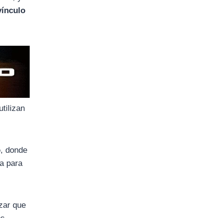
vínculo
tilizan
o
, donde
ia para
izar que