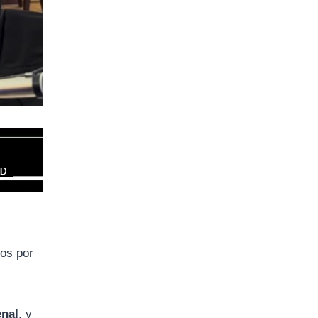
jos por
enal
, y