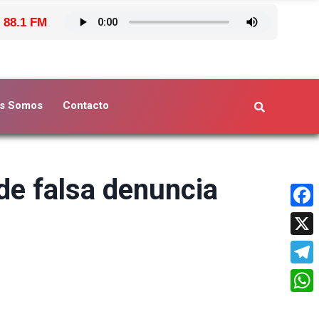
 88.1 FM
s Somos
Contacto
de falsa denuncia
Face
X
Tele
What