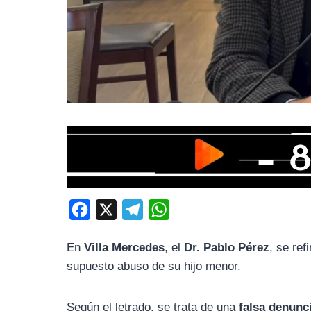
F
X
T
W
a
e
h
En
Villa Mercedes
, el
Dr. Pablo Pérez
, se re
c
l
a
supuesto abuso de su hijo menor.
e
e
t
b
g
s
Según el letrado, se trata de una
falsa denunc