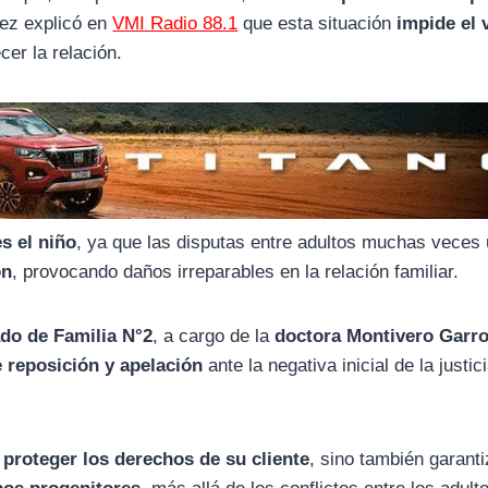
rez explicó en
VMI Radio 88.1
que esta situación
impide el 
cer la relación.
s el niño
, ya que las disputas entre adultos muchas veces u
ón
, provocando daños irreparables en la relación familiar.
do de Familia N°2
, a cargo de la
doctora Montivero Garr
 reposición y apelación
ante la negativa inicial de la justic
o
proteger los derechos de su cliente
, sino también garant