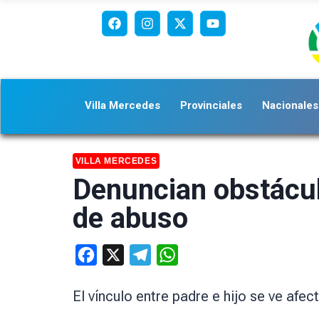
Villa Mercedes
Provinciales
Nacionales
VILLA MERCEDES
Denuncian obstácul
de abuso
Facebook
X
Telegram
WhatsApp
El vínculo entre padre e hijo se ve afe