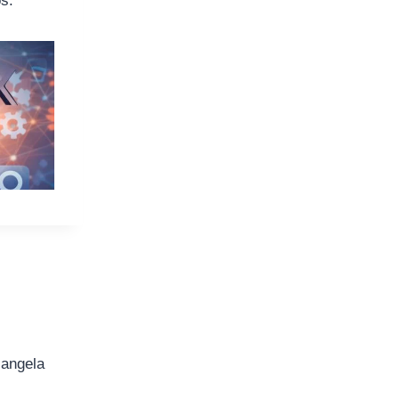
os.
iangela