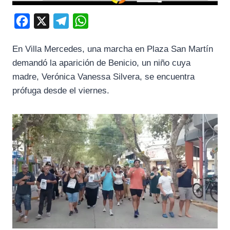
F
X
T
W
a
e
h
En Villa Mercedes, una marcha en Plaza San Martín
c
l
a
demandó la aparición de Benicio, un niño cuya
e
e
t
madre, Verónica Vanessa Silvera, se encuentra
b
g
s
prófuga desde el viernes.
o
r
A
o
a
p
k
m
p