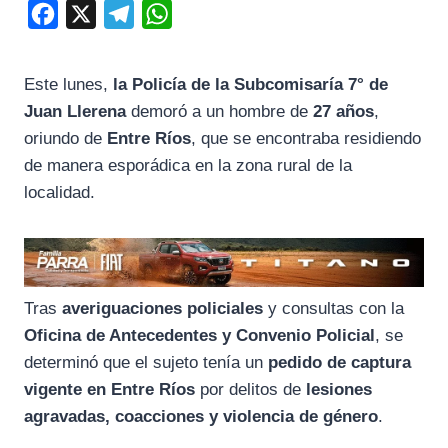
F
X
T
W
a
e
h
c
l
a
Este lunes,
la Policía de la Subcomisaría 7° de
e
e
t
Juan Llerena
demoró a un hombre de
27 años
,
b
g
s
oriundo de
Entre Ríos
, que se encontraba residiendo
o
r
A
de manera esporádica en la zona rural de la
localidad.
o
a
p
k
m
p
Tras
averiguaciones policiales
y consultas con la
Oficina de Antecedentes y Convenio Policial
, se
determinó que el sujeto tenía un
pedido de captura
vigente en Entre Ríos
por delitos de
lesiones
agravadas, coacciones y violencia de género
.