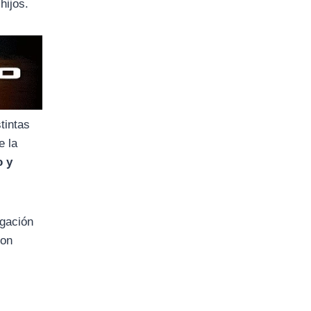
hijos.
tintas
e la
o y
igación
son