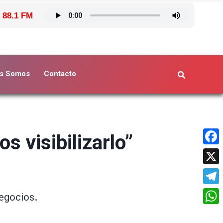
 88.1 FM
s Somos
Contacto
s visibilizarlo”
Face
X
Tele
Negocios.
What