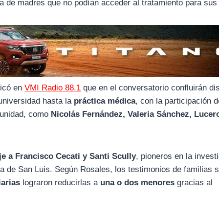
da de madres que no podían acceder al tratamiento para sus 
licó en
VMI Radio 88.1
que en el conversatorio confluirán dis
universidad hasta la
práctica médica
, con la participación d
omunidad, como
Nicolás Fernández, Valeria Sánchez, Lucer
e a Francisco Cecati y Santi Scully
, pioneros en la invest
cia de San Luis. Según Rosales, los testimonios de familias 
iarias
lograron reducirlas a
una o dos menores
gracias al