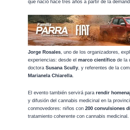
o
r
A
que nació hace tres años a partir de la deman
o
a
p
k
m
p
Jorge Rosales
, uno de los organizadores, exp
experiencias: desde el
marco científico
de la 
doctora
Susana Scully
, y referentes de la c
Marianela Chiarella
.
El evento también servirá para
rendir homenaj
y difusión del cannabis medicinal en la provin
conmovedores: niños con
200 convulsiones d
tratamiento coherente con cannabis medicinal.