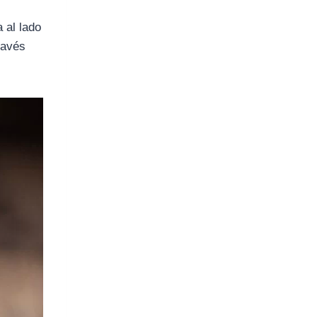
a al lado
través