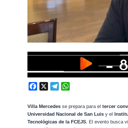
F
X
T
W
a
e
h
c
l
a
Villa Mercedes
se prepara para el
tercer con
e
e
t
Universidad Nacional de San Luis
y el
Insti
b
g
s
Tecnológicas de la FCEJS
. El evento busca vi