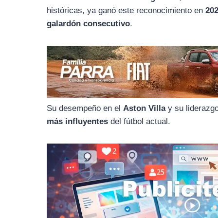
o
r
A
históricas, ya ganó este reconocimiento en
202
o
a
p
galardón consecutivo
.
k
m
p
Su desempeño en el
Aston Villa
y su liderazg
más influyentes
del fútbol actual.