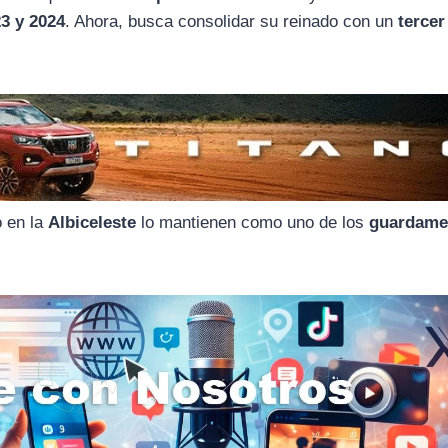
3 y 2024
. Ahora, busca consolidar su reinado con un
tercer
o en la
Albiceleste
lo mantienen como uno de los
guardame