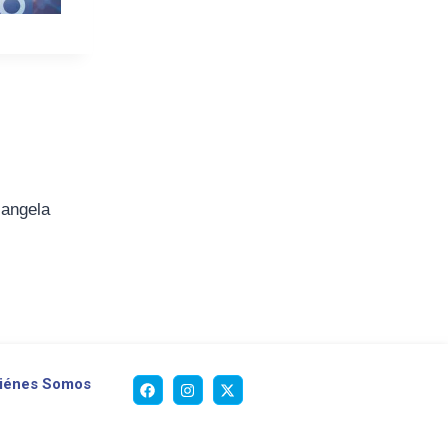
iangela
iénes Somos