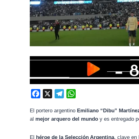
F
X
T
W
a
e
h
El portero argentino
Emiliano “Dibu” Martíne
c
l
a
al
mejor arquero del mundo
y es entregado po
e
e
t
b
g
s
El
héroe de la Selección Argentina
, clave en