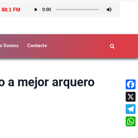
 88.1 FM
s Somos
Contacto
o a mejor arquero
Face
X
Tele
What