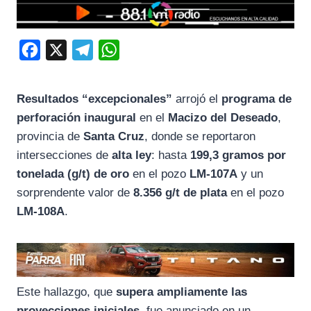
F
X
T
W
a
e
h
c
l
a
Resultados “excepcionales”
arrojó el
programa de
e
e
t
perforación inaugural
en el
Macizo del Deseado
,
b
g
s
provincia de
Santa Cruz
, donde se reportaron
o
r
A
intersecciones de
alta ley
: hasta
199,3 gramos por
tonelada (g/t) de oro
en el pozo
LM-107A
y un
o
a
p
sorprendente valor de
8.356 g/t de plata
en el pozo
k
m
p
LM-108A
.
Este hallazgo, que
supera ampliamente las
proyecciones iniciales
, fue anunciado en un