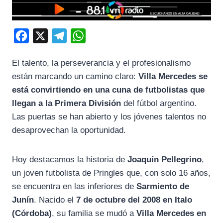
F
X
T
W
a
e
h
El talento, la perseverancia y el profesionalismo
c
l
a
están marcando un camino claro:
Villa Mercedes se
e
e
t
está convirtiendo en una cuna de futbolistas que
b
g
s
llegan a la Primera División
del fútbol argentino.
o
r
A
Las puertas se han abierto y los jóvenes talentos no
o
a
p
desaprovechan la oportunidad.
k
m
p
Hoy destacamos la historia de
Joaquín Pellegrino
,
un joven futbolista de Pringles que, con solo 16 años,
se encuentra en las inferiores de
Sarmiento de
Junín
. Nacido el
7 de octubre del 2008 en Italo
(Córdoba)
, su familia se mudó a
Villa Mercedes en