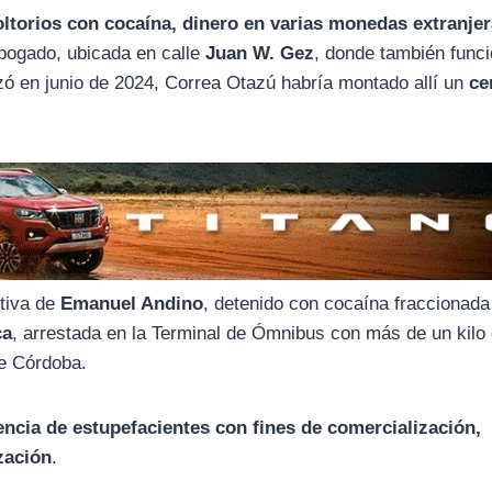
ltorios con cocaína, dinero en varias monedas extranjer
abogado, ubicada en calle
Juan W. Gez
, donde también func
zó en junio de 2024, Correa Otazú habría montado allí un
ce
ntiva de
Emanuel Andino
, detenido con cocaína fraccionada
ca
, arrestada en la Terminal de Ómnibus con más de un kilo
de Córdoba.
ncia de estupefacientes con fines de comercialización,
zación
.