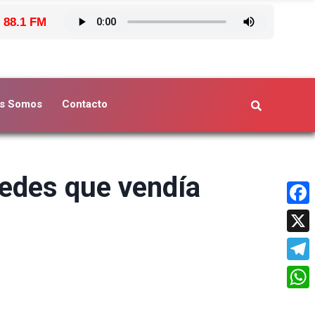
 88.1 FM
s Somos
Contacto
cedes que vendía
Face
X
Tele
What