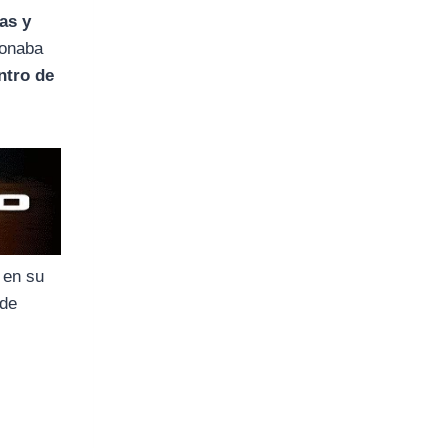
as y
ionaba
ntro de
 en su
 de