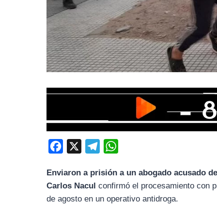
F
X
T
W
a
e
h
Enviaron a prisión a un abogado acusado de
c
l
a
Carlos Nacul
confirmó el procesamiento con p
e
e
t
de agosto en un operativo antidroga.
b
g
s