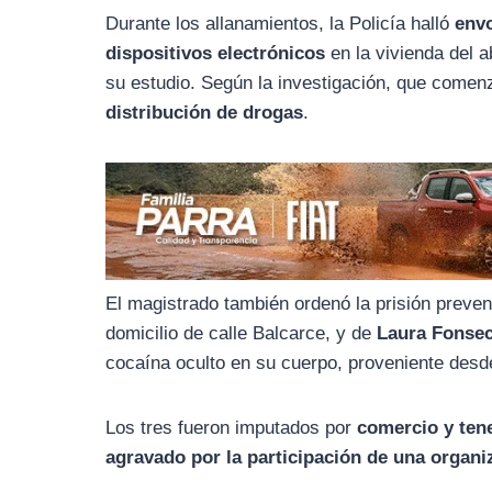
o
r
A
Durante los allanamientos, la Policía halló
envo
o
a
p
dispositivos electrónicos
en la vivienda del 
k
m
p
su estudio. Según la investigación, que comen
distribución de drogas
.
El magistrado también ordenó la prisión preve
domicilio de calle Balcarce, y de
Laura Fonse
cocaína oculto en su cuerpo, proveniente des
Los tres fueron imputados por
comercio y tene
agravado por la participación de una organi