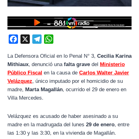
F
X
T
W
a
e
h
La Defensora Oficial en lo Penal N° 3,
Cecilia Karina
c
l
a
Mithiaux
, denunció una
falta grave
del
Ministerio
e
e
t
Público Fiscal
en la causa de
Carlos Walter Javier
b
g
s
Velázquez
, único imputado por el homicidio de su
o
r
A
madre,
Marta Magallán
, ocurrido el 29 de enero en
o
a
p
Villa Mercedes.
k
m
p
Velázquez es acusado de haber asesinado a su
madre en la madrugada del lunes
29 de enero
, entre
las 1:30 y las 3:30, en la vivienda de Magallán.