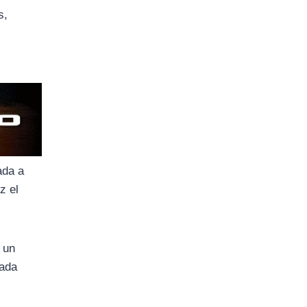
s,
ada a
z el
 un
mada