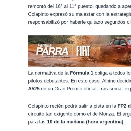
o
r
A
remontó del 16° al 11° puesto, quedando a ape
o
a
p
Colapinto expresó su malestar con la estrateg
k
m
p
responsabilizó por haberle quitado segundos c
La normativa de la
Fórmula 1
obliga a todos l
pilotos debutantes. En este caso, Alpine decidi
A525
en un Gran Premio oficial, tras sumar ex
Colapinto recién podrá salir a pista en la
FP2 d
circuito tan exigente como el de Monza. El ar
para las
10 de la mañana (hora argentina)
.