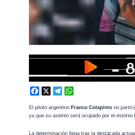
F
X
T
W
a
e
h
El piloto argentino
Franco Colapinto
no partic
c
l
a
ya que su asiento será ocupado por el estonio
e
e
t
b
g
s
La determinación llega tras la destacada actua