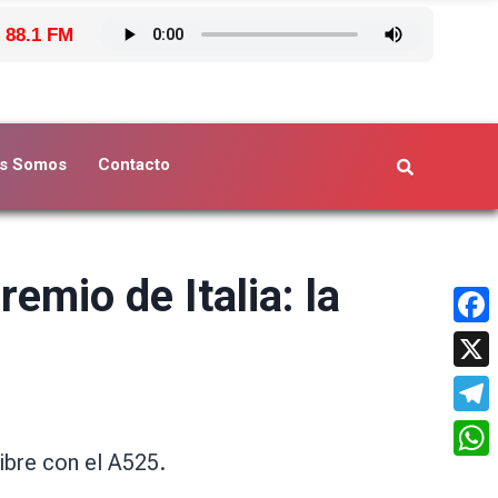
 88.1 FM
s Somos
Contacto
remio de Italia: la
Face
X
Tele
ibre con el A525.
What