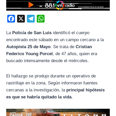
F
X
T
W
a
e
h
La
Policía de San Luis
identificó el cuerpo
c
l
a
encontrado este sábado en un campo cercano a la
e
e
t
Autopista 25 de Mayo
. Se trata de
Cristian
b
g
s
Federico Young Porcel
, de 47 años, quien era
o
r
A
buscado intensamente desde el miércoles.
o
a
p
k
m
p
El hallazgo se produjo durante un operativo de
rastrillaje en la zona. Según informaron fuentes
cercanas a la investigación, la
principal hipótesis
es que se habría quitado la vida
.