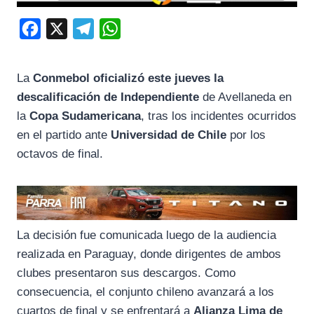
F
X
T
W
a
e
h
c
l
a
La
Conmebol oficializó este jueves la
e
e
t
descalificación de Independiente
de Avellaneda en
b
g
s
la
Copa Sudamericana
, tras los incidentes ocurridos
o
r
A
en el partido ante
Universidad de Chile
por los
octavos de final.
o
a
p
k
m
p
La decisión fue comunicada luego de la audiencia
realizada en Paraguay, donde dirigentes de ambos
clubes presentaron sus descargos. Como
consecuencia, el conjunto chileno avanzará a los
cuartos de final y se enfrentará a
Alianza Lima de