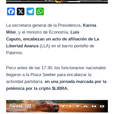
F
X
T
W
a
e
h
La secretaria general de la Presidencia,
Karina
c
l
a
Milei
, y el ministro de Economía,
Luis
e
e
t
Caputo, encabezan un acto de afiliación de
La
b
g
s
Libertad Avanza
(LLA) en el barrio porteño de
o
r
A
Palermo.
o
a
p
k
m
p
Poco antes de las 17.30, los funcionarios nacionales
llegaron a la Plaza Seeber para encabezar la
actividad partidaria,
en una jornada marcada por la
polémica por la cripto $LIBRA.