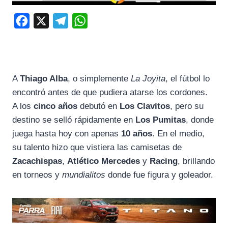
F
X
T
W
a
e
h
c
l
a
e
e
t
A
Thiago Alba
, o simplemente
La Joyita
, el fútbol lo
b
g
s
encontró antes de que pudiera atarse los cordones.
o
r
A
A los
cinco años
debutó en
Los Clavitos
, pero su
o
a
p
destino se selló rápidamente en
Los Pumitas
, donde
k
m
p
juega hasta hoy con apenas
10 años
. En el medio,
su talento hizo que vistiera las camisetas de
Zacachispas
,
Atlético Mercedes
y
Racing
, brillando
en torneos y
mundialitos
donde fue figura y goleador.