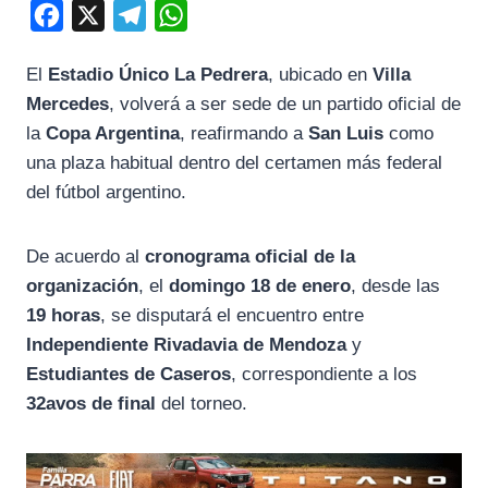
F
X
T
W
a
e
h
El
Estadio Único La Pedrera
, ubicado en
Villa
c
l
a
Mercedes
, volverá a ser sede de un partido oficial de
e
e
t
la
Copa Argentina
, reafirmando a
San Luis
como
b
g
s
una plaza habitual dentro del certamen más federal
o
r
A
del fútbol argentino.
o
a
p
k
m
p
De acuerdo al
cronograma oficial de la
organización
, el
domingo 18 de enero
, desde las
19 horas
, se disputará el encuentro entre
Independiente Rivadavia de Mendoza
y
Estudiantes de Caseros
, correspondiente a los
32avos de final
del torneo.