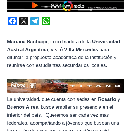
F
X
T
W
a
e
h
c
l
a
Mariana Santiago
, coordinadora de la
Universidad
e
e
t
Austral Argentina
, visitó
Villa Mercedes
para
b
g
s
difundir la propuesta académica de la institución y
o
r
A
reunirse con estudiantes secundarios locales.
o
a
p
k
m
p
La universidad, que cuenta con sedes en
Rosario
y
Buenos Aires
, busca ampliar su presencia en el
interior del país. “Queremos ser cada vez más
federales, acompañando a jóvenes que buscan una
formación de excelencia, pero también una vida