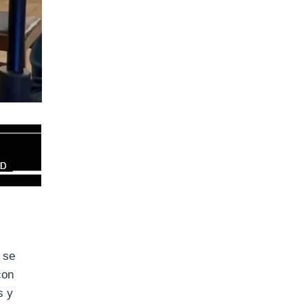
 se
con
s y