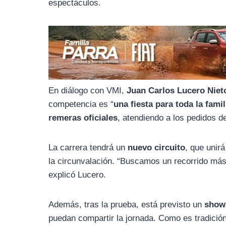
o
r
A
espectáculos.
o
a
p
k
m
p
En diálogo con VMI,
Juan Carlos Lucero Niet
competencia es “
una fiesta para toda la famil
remeras oficiales
, atendiendo a los pedidos d
La carrera tendrá un
nuevo circuito
, que unirá
la circunvalación. “Buscamos un recorrido más 
explicó Lucero.
Además, tras la prueba, está previsto un
show 
puedan compartir la jornada. Como es tradició