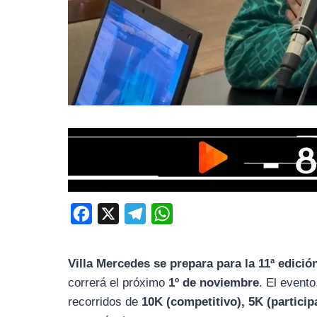
F
X
T
W
a
e
h
c
l
a
Villa Mercedes se prepara para la 11ª edició
e
e
t
correrá el próximo
1º de noviembre
. El event
b
g
s
recorridos de
10K (competitivo), 5K (particip