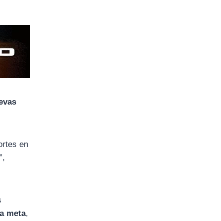
evas
ortes en
”,
s
la meta
,