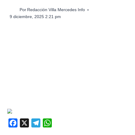
Por
Redacción Villa Mercedes Info
9 diciembre, 2025 2:21 pm
F
X
T
W
a
e
h