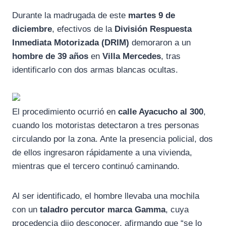
c
l
a
Durante la madrugada de este
martes 9 de
e
e
t
diciembre
, efectivos de la
División Respuesta
b
g
s
Inmediata Motorizada (DRIM)
demoraron a un
o
r
A
hombre de 39 años
en
Villa Mercedes
, tras
identificarlo con dos armas blancas ocultas.
o
a
p
k
m
p
El procedimiento ocurrió en
calle Ayacucho al 300
,
cuando los motoristas detectaron a tres personas
circulando por la zona. Ante la presencia policial, dos
de ellos ingresaron rápidamente a una vivienda,
mientras que el tercero continuó caminando.
Al ser identificado, el hombre llevaba una mochila
con un
taladro percutor marca Gamma
, cuya
procedencia dijo desconocer, afirmando que “se lo