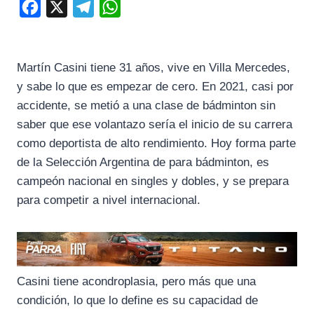
F
X
T
W
a
e
h
c
l
a
Martín Casini tiene 31 años, vive en Villa Mercedes,
e
e
t
y sabe lo que es empezar de cero. En 2021, casi por
b
g
s
accidente, se metió a una clase de bádminton sin
o
r
A
saber que ese volantazo sería el inicio de su carrera
o
a
p
como deportista de alto rendimiento. Hoy forma parte
k
m
p
de la Selección Argentina de para bádminton, es
campeón nacional en singles y dobles, y se prepara
para competir a nivel internacional.
Casini tiene acondroplasia, pero más que una
condición, lo que lo define es su capacidad de