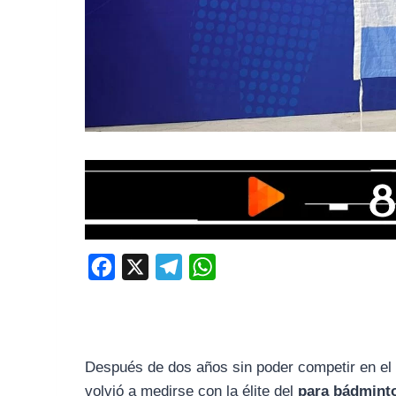
F
X
T
W
a
e
h
c
l
a
e
e
t
Después de dos años sin poder competir en el 
b
g
s
volvió a medirse con la élite del
para bádmint