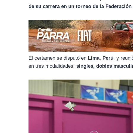
o
r
A
de su carrera en un torneo de la Federació
o
a
p
k
m
p
El certamen se disputó en
Lima, Perú
, y reuni
en tres modalidades:
singles, dobles masculi