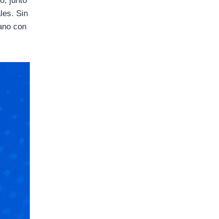
o, junto
les. Sin
cano con