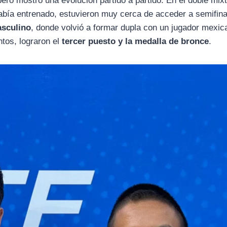
ero mostró una evolución partido a partido. En el doble mixt
bía entrenado, estuvieron muy cerca de acceder a semifina
asculino
, donde volvió a formar dupla con un jugador mexi
tos, lograron el
tercer puesto y la medalla de bronce
.