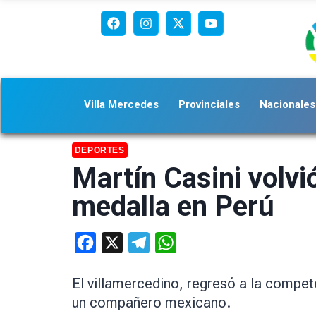
Villa Mercedes
Provinciales
Nacionales
DEPORTES
Martín Casini volvió
medalla en Perú
Facebook
X
Telegram
WhatsApp
El villamercedino, regresó a la compet
un compañero mexicano.