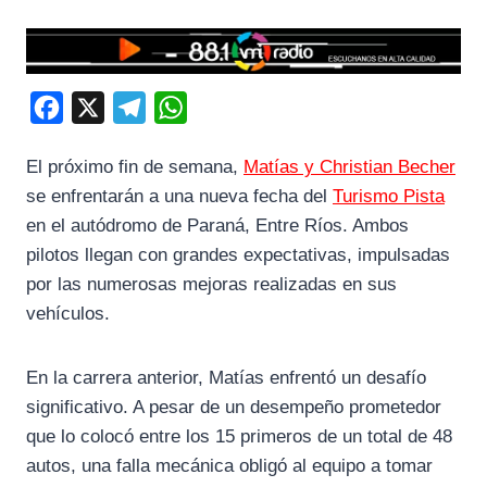
F
X
T
W
a
e
h
El próximo fin de semana,
Matías y Christian Becher
c
l
a
se enfrentarán a una nueva fecha del
Turismo Pista
e
e
t
en el autódromo de Paraná, Entre Ríos. Ambos
b
g
s
pilotos llegan con grandes expectativas, impulsadas
o
r
A
por las numerosas mejoras realizadas en sus
o
a
p
vehículos.
k
m
p
En la carrera anterior, Matías enfrentó un desafío
significativo. A pesar de un desempeño prometedor
que lo colocó entre los 15 primeros de un total de 48
autos, una falla mecánica obligó al equipo a tomar