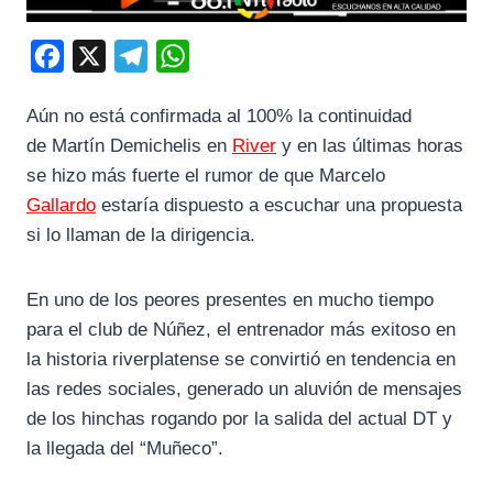
F
X
T
W
a
e
h
Aún no está confirmada al 100% la continuidad
c
l
a
de Martín Demichelis en
River
y en las últimas horas
e
e
t
se hizo más fuerte el rumor de que Marcelo
b
g
s
Gallardo
estaría dispuesto a escuchar una propuesta
o
r
A
si lo llaman de la dirigencia.
o
a
p
k
m
p
En uno de los peores presentes en mucho tiempo
para el club de Núñez, el entrenador más exitoso en
la historia riverplatense se convirtió en tendencia en
las redes sociales, generado un aluvión de mensajes
de los hinchas rogando por la salida del actual DT y
la llegada del “Muñeco”.