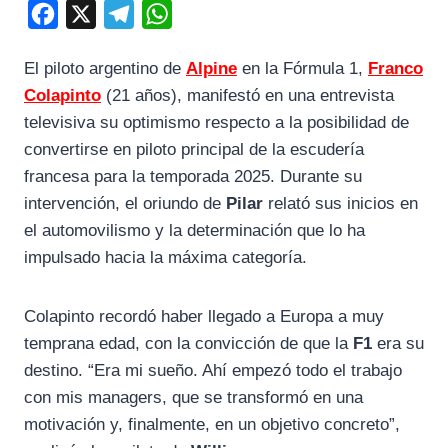
F
X
T
W
a
e
h
El piloto argentino de
Alpine
en la Fórmula 1,
Franco
c
l
a
Colapinto
(21 años), manifestó en una entrevista
e
e
t
televisiva su optimismo respecto a la posibilidad de
b
g
s
convertirse en piloto principal de la escudería
o
r
A
francesa para la temporada 2025. Durante su
o
a
p
intervención, el oriundo de
Pilar
relató sus inicios en
k
m
p
el automovilismo y la determinación que lo ha
impulsado hacia la máxima categoría.
Colapinto recordó haber llegado a Europa a muy
temprana edad, con la convicción de que la
F1
era su
destino. “Era mi sueño. Ahí empezó todo el trabajo
con mis managers, que se transformó en una
motivación y, finalmente, en un objetivo concreto”,