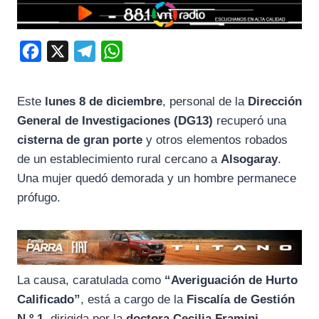
F
X
T
W
a
e
h
c
l
a
Este
lunes 8 de diciembre
, personal de la
Dirección
e
e
t
General de Investigaciones (DG13)
recuperó una
b
g
s
cisterna de gran porte
y otros elementos robados
o
r
A
de un establecimiento rural cercano a
Alsogaray
.
Una mujer quedó demorada y un hombre permanece
o
a
p
prófugo.
k
m
p
La causa, caratulada como
“Averiguación de Hurto
Calificado”
, está a cargo de la
Fiscalía de Gestión
N.º 1
, dirigida por la
doctora Cecilia Framini
.