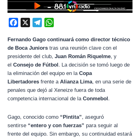
F
X
T
W
a
e
h
Fernando Gago continuará como director técnico
c
l
a
de Boca Juniors
tras una reunión clave con el
e
e
t
presidente del club,
Juan Román Riquelme
, y
b
g
s
el
Consejo de Fútbol
. La decisión se tomó luego de
o
r
A
la eliminación del equipo en la
Copa
o
a
p
Libertadores
frente a
Alianza Lima
, en una serie de
k
m
p
penales que dejó al Xeneize fuera de toda
competencia internacional de la
Conmebol
.
Gago, conocido como
“Pintita”
, aseguró
sentirse
“entero y con fuerzas”
para seguir al
frente del equipo. Sin embargo, su continuidad estará