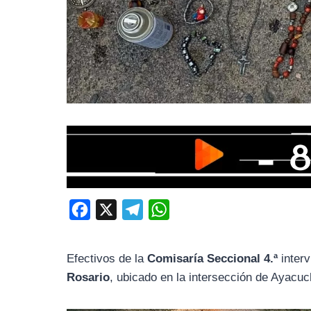
F
X
T
W
a
e
h
c
l
a
Efectivos de la
Comisaría Seccional 4.ª
interv
e
e
t
Rosario
, ubicado en la intersección de Ayacu
b
g
s