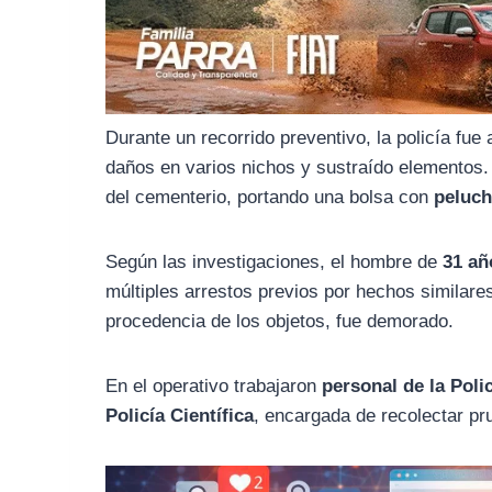
o
r
A
o
a
p
k
m
p
Durante un recorrido preventivo, la policía fue
daños en varios nichos y sustraído elementos
del cementerio, portando una bolsa con
peluch
Según las investigaciones, el hombre de
31 añ
múltiples arrestos previos por hechos similare
procedencia de los objetos, fue demorado.
En el operativo trabajaron
personal de la Poli
Policía Científica
, encargada de recolectar pr