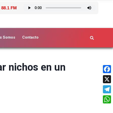
 88.1 FM
s Somos
Contacto
ar nichos en un
Face
X
Tele
What