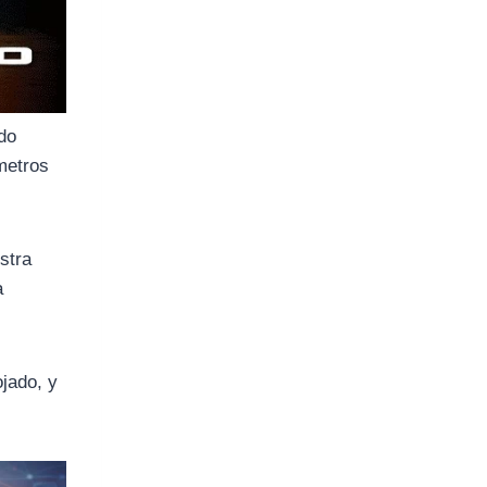
ado
metros
istra
a
ojado, y