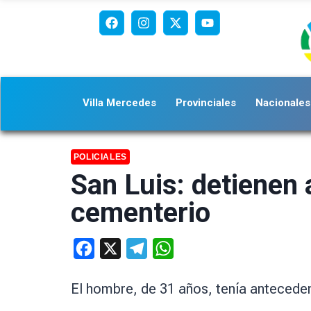
Villa Mercedes
Provinciales
Nacionales
POLICIALES
San Luis: detienen 
cementerio
Facebook
X
Telegram
WhatsApp
El hombre, de 31 años, tenía antecede