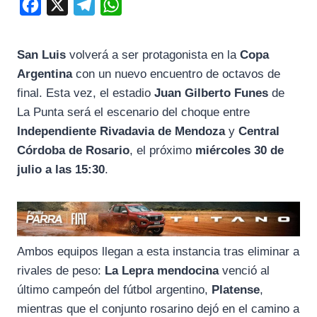
F
X
T
W
a
e
h
c
l
a
San Luis
volverá a ser protagonista en la
Copa
e
e
t
Argentina
con un nuevo encuentro de octavos de
b
g
s
final. Esta vez, el estadio
Juan Gilberto Funes
de
o
r
A
La Punta será el escenario del choque entre
Independiente Rivadavia de Mendoza
y
Central
o
a
p
Córdoba de Rosario
, el próximo
miércoles 30 de
k
m
p
julio a las 15:30
.
Ambos equipos llegan a esta instancia tras eliminar a
rivales de peso:
La Lepra mendocina
venció al
último campeón del fútbol argentino,
Platense
,
mientras que el conjunto rosarino dejó en el camino a