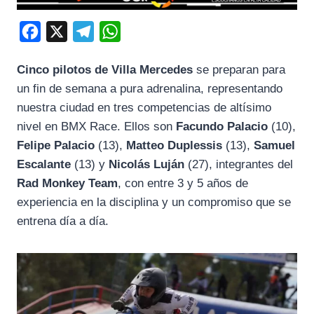
F
X
T
W
a
e
h
Cinco pilotos de Villa Mercedes
se preparan para
c
l
a
un fin de semana a pura adrenalina, representando
e
e
t
nuestra ciudad en tres competencias de altísimo
b
g
s
nivel en BMX Race. Ellos son
Facundo Palacio
(10),
o
r
A
Felipe Palacio
(13),
Matteo Duplessis
(13),
Samuel
o
a
p
Escalante
(13) y
Nicolás Luján
(27), integrantes del
k
m
p
Rad Monkey Team
, con entre 3 y 5 años de
experiencia en la disciplina y un compromiso que se
entrena día a día.