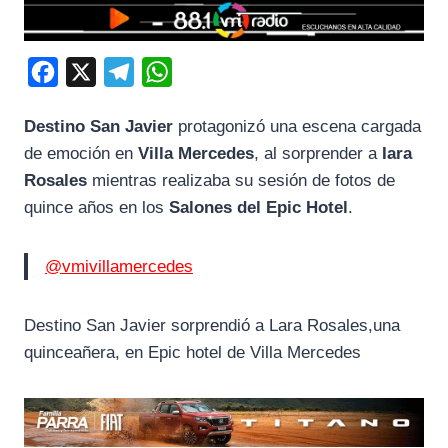
F
X
T
W
a
e
h
Destino San Javier
protagonizó una escena cargada
c
l
a
de emoción en
Villa Mercedes
, al sorprender a
Iara
e
e
t
Rosales
mientras realizaba su sesión de fotos de
b
g
s
quince años en los
Salones del Epic Hotel
.
o
r
A
o
a
p
@vmivillamercedes
k
m
p
Destino San Javier sorprendió a Lara Rosales,una
quinceañera, en Epic hotel de Villa Mercedes