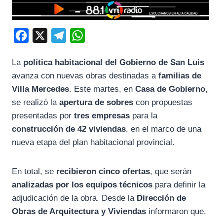
F
X
T
W
a
e
h
La
política habitacional del Gobierno de San Luis
c
l
a
avanza con nuevas obras destinadas a
familias de
e
e
t
Villa Mercedes
. Este martes, en
Casa de Gobierno
,
b
g
s
se realizó la
apertura de sobres
con propuestas
o
r
A
presentadas por
tres empresas
para la
o
a
p
construcción de 42 viviendas
, en el marco de una
k
m
p
nueva etapa del plan habitacional provincial.
En total, se
recibieron cinco ofertas
, que serán
analizadas por los equipos técnicos
para definir la
adjudicación de la obra. Desde la
Dirección de
Obras de Arquitectura y Viviendas
informaron que,