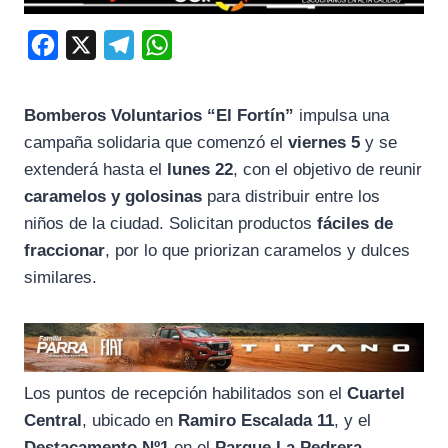
F
X
T
W
a
e
h
c
l
a
Bomberos Voluntarios “El Fortín”
impulsa una
e
e
t
campaña solidaria que comenzó el
viernes 5
y se
b
g
s
extenderá hasta el
lunes 22
, con el objetivo de reunir
o
r
A
caramelos y golosinas
para distribuir entre los
niños de la ciudad. Solicitan productos
fáciles de
o
a
p
fraccionar
, por lo que priorizan caramelos y dulces
k
m
p
similares.
Los puntos de recepción habilitados son el
Cuartel
Central
, ubicado en
Ramiro Escalada 11
, y el
Destacamento Nº1
en el
Parque La Pedrera
.