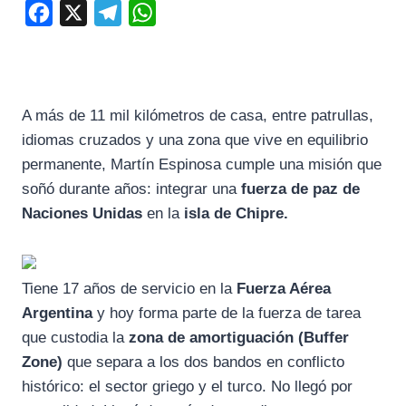
F
X
T
W
a
e
h
c
l
a
e
e
t
A más de 11 mil kilómetros de casa, entre patrullas,
b
g
s
idiomas cruzados y una zona que vive en equilibrio
o
r
A
permanente, Martín Espinosa cumple una misión que
o
a
p
soñó durante años: integrar una
fuerza de paz de
k
m
p
Naciones Unidas
en la
isla de Chipre.
Tiene 17 años de servicio en la
Fuerza Aérea
Argentina
y hoy forma parte de la fuerza de tarea
que custodia la
zona de amortiguación (Buffer
Zone)
que separa a los dos bandos en conflicto
histórico: el sector griego y el turco. No llegó por