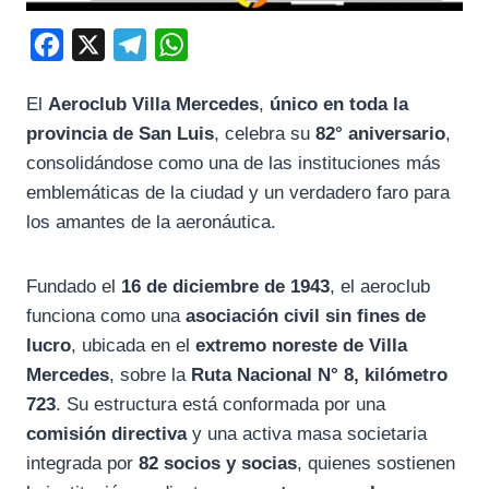
F
X
T
W
a
e
h
El
Aeroclub Villa Mercedes
,
único en toda la
c
l
a
provincia de San Luis
, celebra su
82° aniversario
,
e
e
t
consolidándose como una de las instituciones más
b
g
s
emblemáticas de la ciudad y un verdadero faro para
o
r
A
los amantes de la aeronáutica.
o
a
p
k
m
p
Fundado el
16 de diciembre de 1943
, el aeroclub
funciona como una
asociación civil sin fines de
lucro
, ubicada en el
extremo noreste de Villa
Mercedes
, sobre la
Ruta Nacional N° 8, kilómetro
723
. Su estructura está conformada por una
comisión directiva
y una activa masa societaria
integrada por
82 socios y socias
, quienes sostienen