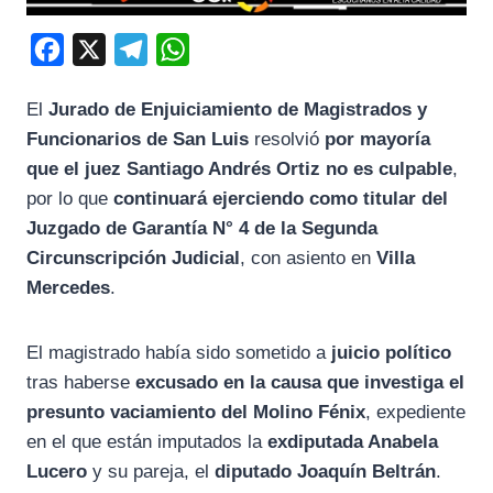
F
X
T
W
a
e
h
El
Jurado de Enjuiciamiento de Magistrados y
c
l
a
Funcionarios de San Luis
resolvió
por mayoría
e
e
t
que el juez Santiago Andrés Ortiz no es culpable
,
b
g
s
por lo que
continuará ejerciendo como titular del
o
r
A
Juzgado de Garantía N° 4 de la Segunda
o
a
p
Circunscripción Judicial
, con asiento en
Villa
k
m
p
Mercedes
.
El magistrado había sido sometido a
juicio político
tras haberse
excusado en la causa que investiga el
presunto vaciamiento del Molino Fénix
, expediente
en el que están imputados la
exdiputada Anabela
Lucero
y su pareja, el
diputado Joaquín Beltrán
.