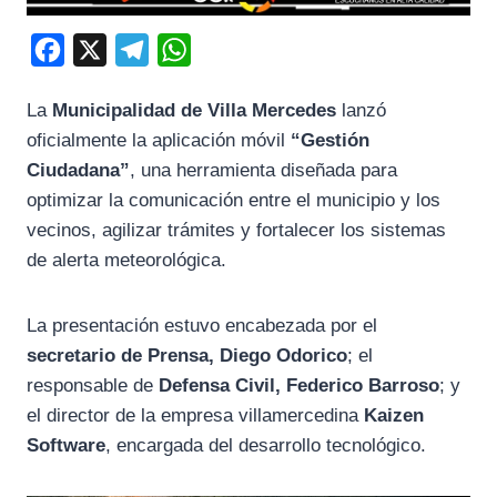
F
X
T
W
a
e
h
La
Municipalidad de Villa Mercedes
lanzó
c
l
a
oficialmente la aplicación móvil
“Gestión
e
e
t
Ciudadana”
, una herramienta diseñada para
b
g
s
optimizar la comunicación entre el municipio y los
o
r
A
vecinos, agilizar trámites y fortalecer los sistemas
o
a
p
de alerta meteorológica.
k
m
p
La presentación estuvo encabezada por el
secretario de Prensa, Diego Odorico
; el
responsable de
Defensa Civil, Federico Barroso
; y
el director de la empresa villamercedina
Kaizen
Software
, encargada del desarrollo tecnológico.