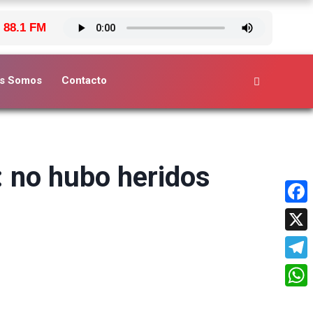
 88.1 FM
s Somos
Contacto
: no hubo heridos
Face
X
Tele
What