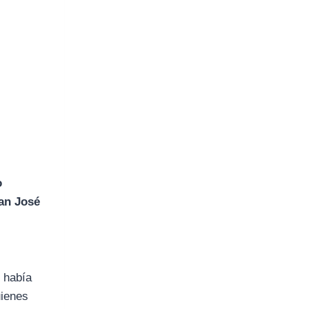
o
San José
e había
uienes