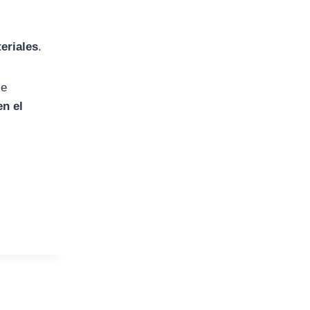
eriales
.
se
en el