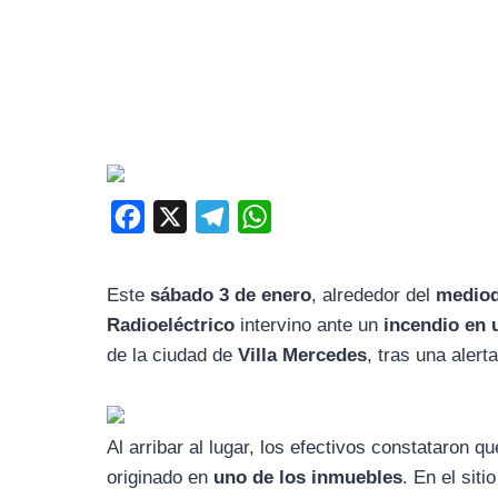
F
X
T
W
a
e
h
c
l
a
Este
sábado 3 de enero
, alrededor del
mediod
e
e
t
Radioeléctrico
intervino ante un
incendio en 
b
g
s
de la ciudad de
Villa Mercedes
, tras una alert
o
r
A
o
a
p
Al arribar al lugar, los efectivos constataron q
k
m
p
originado en
uno de los inmuebles
. En el sit