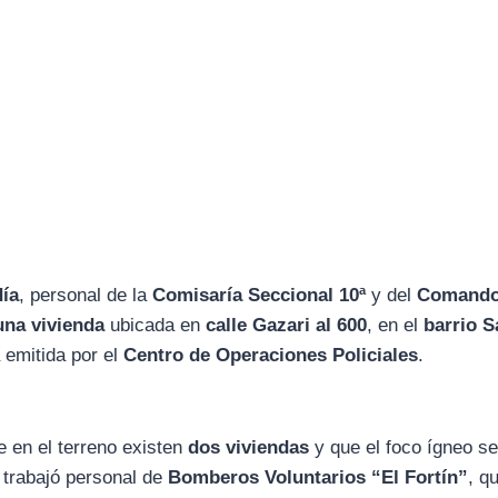
ía
, personal de la
Comisaría Seccional 10ª
y del
Comand
una vivienda
ubicada en
calle Gazari al 600
, en el
barrio 
a emitida por el
Centro de Operaciones Policiales
.
ue en el terreno existen
dos viviendas
y que el foco ígneo s
io trabajó personal de
Bomberos Voluntarios “El Fortín”
, q