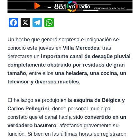
F
X
T
W
a
e
h
Un hecho que generó sorpresa e indignación se
c
l
a
conoció este jueves en
Villa Mercedes
, tras
e
e
t
detectarse un
importante canal de desagüe pluvial
b
g
s
completamente obstruido por residuos de gran
o
r
A
tamaño
, entre ellos
una heladera, una cocina, un
o
a
p
televisor y diversos muebles
.
k
m
p
El hallazgo se produjo en la
esquina de Bélgica y
Carlos Pellegrini
, donde personal municipal
constató que el canal había sido
convertido en un
verdadero basurero
, afectando gravemente su
función. Si bien en las últimas horas se registraron